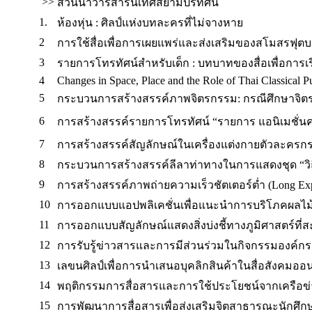
>>
ส่วนนำวารสารนิเทศสยามปริทัศน์
1.
ห้องหุ่น : ศิลป์แห่งบทละครที่ไม่จางหาย
2
การใช้สื่อเพื่อการเผยแพร่และส่งเสริมของสโมสรฟุต
3
รายการโทรทัศน์สำหรับเด็ก : บทบาทของสื่อเพื่อการเรี
4
Changes in Space, Place and the Role of Thai Classical P
5
กระบวนการสร้างสรรค์ภาพจิตรกรรม: กรณีศึกษาจิตร
6
การสร้างสรรค์รายการโทรทัศน์ “รายการ แอนิเมชั่นคลั
7
การสร้างสรรค์สัญลักษณ์ในเครื่องแต่งกายตัวละครกรณ
8
กระบวนการสร้างสรรค์ลีลาท่าทางในการแสดงชุด “วิถ
9
การสร้างสรรค์ภาพถ่ายความเร็วชัตเตอร์ต่ำ (Long Ex
10
การออกแบบแอปพลิเคชั่นเพื่อแนะนำการบริโภคผลไม
11
การออกแบบสัญลักษณ์แสดงสิ่งบ่งชี้ทางภูมิศาสตร์ที่ส
12
การรับรู้ข่าวสารและการมีส่วนร่วมในกิจกรรมองค์ก
13
เลขนศิลป์เพื่อการนำเสนอบุคลิกสินค้าในสื่อสังคมออ
14
พฤติกรรมการสื่อสารและการใช้ประโยชน์จากเครือข่า
15
การพัฒนาการสื่อสารเพื่อส่งเสริมจิตสาธารณะนักศึกษ