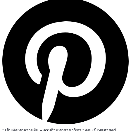
” เติมเต็มทุกความฝัน – ครบถ้วนทุกสาขาวิชา ” คณะนิเทศศาสตร์